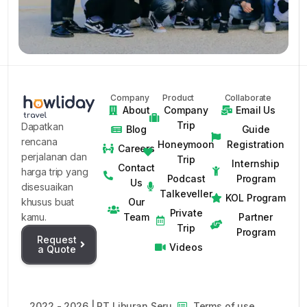
Company
Product
Collaborate
About
Company
Email Us
Trip
Dapatkan
Blog
Guide
rencana
Honeymoon
Registration
Careers
perjalanan dan
Trip
Internship
Contact
harga trip yang
Podcast
Program
Us
disesuaikan
Talkeveller
KOL Program
Our
khusus buat
Private
Team
Partner
kamu.
Trip
Program
Request
Videos
a Quote
2022 - 2026 | PT Liburan Seru
Terms of use