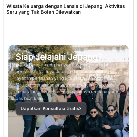
Wisata Keluarga dengan Lansia di Jepang: Aktivitas
Seru yang Tak Boleh Dilewatkan
Siap Jelajahi Jepang?
Yuk gabung bareng banyak traveler yang udah
ngerasain indahnya Jepang dan budayanya lewat
layanan perjalanan yang kita sesuaikan buat kamu.
Mau cari perjalanan privat, petualangan grup, atau
cuma jalan-jalan sehari aja, kita punya rencana yang
pas buat kamu.
Dapatkan Konsultasi Gratis