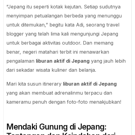
“Jepang itu seperti kotak kejutan. Setiap sudutnya
menyimpan petualangan berbeda yang menunggu
untuk ditemukan,” begitu kata Adi, seorang travel
blogger yang telah lima kali mengunjungi Jepang
untuk berbagai aktivitas outdoor. Dan memang
benar, negeri matahari terbit ini menawarkan
pengalaman
liburan aktif di Jepang
yang jauh lebih
dari sekadar wisata kuliner dan belanja.
Mari kita susun itinerary
liburan aktif di Jepang
yang akan membuat adrenalinmu terpacu dan
kameramu penuh dengan foto-foto menakjubkan!
Mendaki Gunung di Jepang: