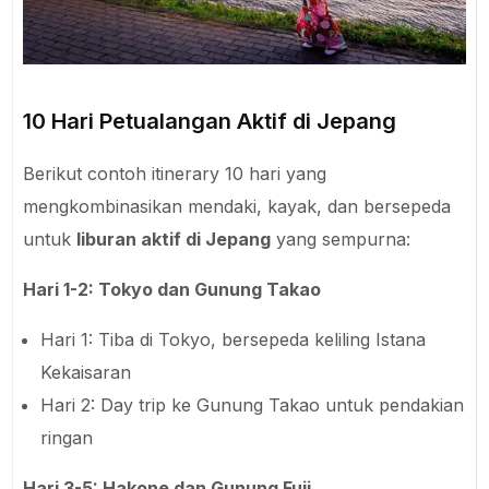
10 Hari Petualangan Aktif di Jepang
Berikut contoh itinerary 10 hari yang
mengkombinasikan mendaki, kayak, dan bersepeda
untuk
liburan aktif di Jepang
yang sempurna:
Hari 1-2: Tokyo dan Gunung Takao
Hari 1: Tiba di Tokyo, bersepeda keliling Istana
Kekaisaran
Hari 2: Day trip ke Gunung Takao untuk pendakian
ringan
Hari 3-5: Hakone dan Gunung Fuji