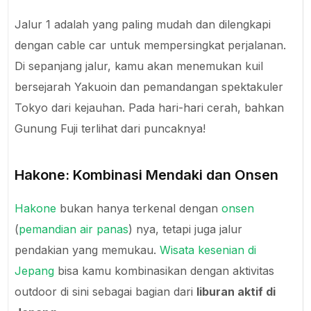
Jalur 1 adalah yang paling mudah dan dilengkapi
dengan cable car untuk mempersingkat perjalanan.
Di sepanjang jalur, kamu akan menemukan kuil
bersejarah Yakuoin dan pemandangan spektakuler
Tokyo dari kejauhan. Pada hari-hari cerah, bahkan
Gunung Fuji terlihat dari puncaknya!
Hakone: Kombinasi Mendaki dan Onsen
Hakone
bukan hanya terkenal dengan
onsen
(
pemandian air panas
) nya, tetapi juga jalur
pendakian yang memukau.
Wisata kesenian di
Jepang
bisa kamu kombinasikan dengan aktivitas
outdoor di sini sebagai bagian dari
liburan aktif di