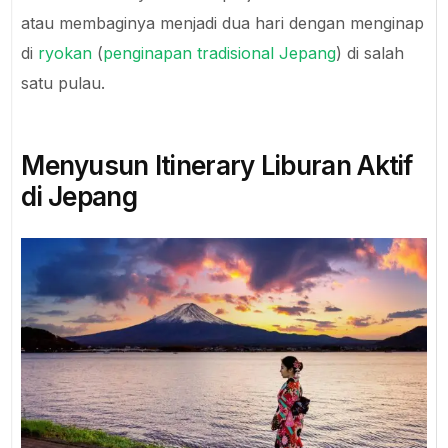
atau membaginya menjadi dua hari dengan menginap
di
ryokan
(
penginapan tradisional Jepang
) di salah
satu pulau.
Menyusun Itinerary Liburan Aktif
di Jepang