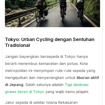
Tokyo: Urban Cycling dengan Sentuhan
Tradisional
Jangan bayangkan bersepeda di Tokyo hanya
berarti menembus kemacetan dan polusi. Kota
metropolitan ini menyimpan rute-rute sepeda yang
mengejutkan dan menyenangkan untuk
liburan aktif
di Jepang
. Salah satunya adalah
Tiga destinasi
gowes keren di Tokyo
yang wajib kamu jelajahi.
Jalur sepeda di sekitar Istana Kekaisaran