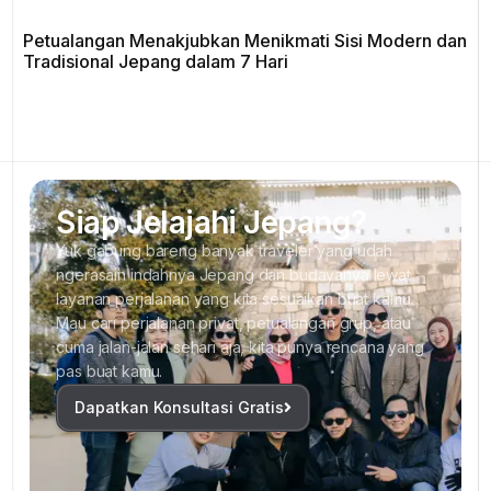
Petualangan Menakjubkan Menikmati Sisi Modern dan
Tradisional Jepang dalam 7 Hari
Siap Jelajahi Jepang?
Yuk gabung bareng banyak traveler yang udah
ngerasain indahnya Jepang dan budayanya lewat
layanan perjalanan yang kita sesuaikan buat kamu.
Mau cari perjalanan privat, petualangan grup, atau
cuma jalan-jalan sehari aja, kita punya rencana yang
pas buat kamu.
Dapatkan Konsultasi Gratis