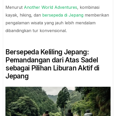
Menurut
Another World Adventures
, kombinasi
kayak, hiking, dan
bersepeda di Jepang
memberikan
pengalaman wisata yang jauh lebih mendalam
dibandingkan tur konvensional.
Bersepeda Keliling Jepang:
Pemandangan dari Atas Sadel
sebagai Pilihan Liburan Aktif di
Jepang