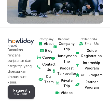
Company
Product
Collaborate
About
Company
Email Us
Trip
Dapatkan
Blog
Guide
rencana
Honeymoon
Registration
Careers
perjalanan dan
Trip
Internship
Contact
harga trip yang
Podcast
Program
Us
disesuaikan
Talkeveller
KOL Program
Our
khusus buat
Private
Team
Partner
kamu.
Trip
Program
Request
Videos
a Quote