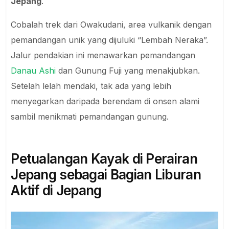
Jepang
.
Cobalah trek dari Owakudani, area vulkanik dengan
pemandangan unik yang dijuluki “Lembah Neraka”.
Jalur pendakian ini menawarkan pemandangan
Danau Ashi
dan Gunung Fuji yang menakjubkan.
Setelah lelah mendaki, tak ada yang lebih
menyegarkan daripada berendam di onsen alami
sambil menikmati pemandangan gunung.
Petualangan Kayak di Perairan
Jepang sebagai Bagian Liburan
Aktif di Jepang