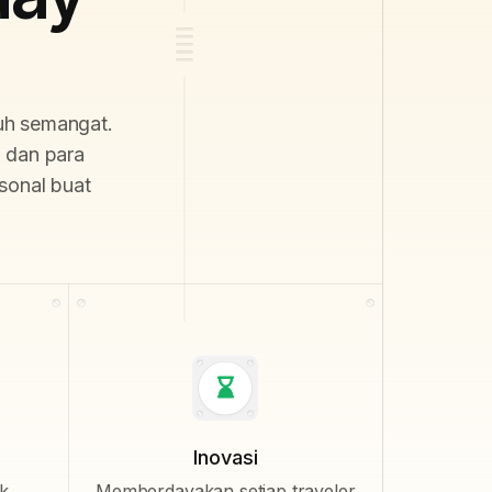
nuh semangat.
, dan para
sonal buat
Inovasi
uk
Memberdayakan setiap traveler