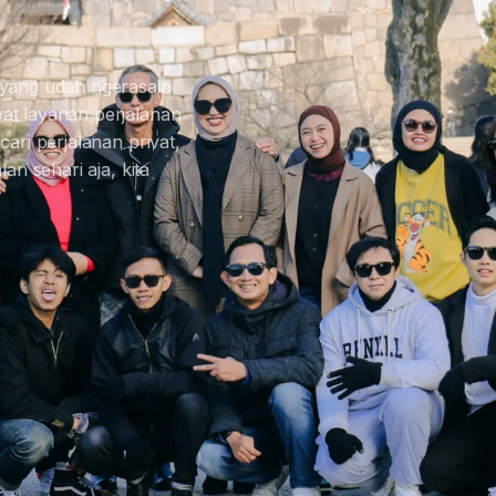
 yang udah ngerasain
at layanan perjalanan
ari perjalanan privat,
an sehari aja, kita