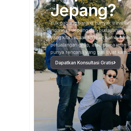
Jepang?
Yuk gabung bareng banyak traveler
indahnya Jepang dan budayanya lew
yang kita sesuaikan buat kamu. Mau c
petualangan grup, atau cuma jalan-jal
punya rencana yang pas buat kamu.
Dapatkan Konsultasi Gratis