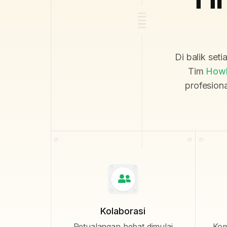
Di balik set
Tim
Howl
profesion
Kolaborasi
Petualangan hebat dimulai
Kom