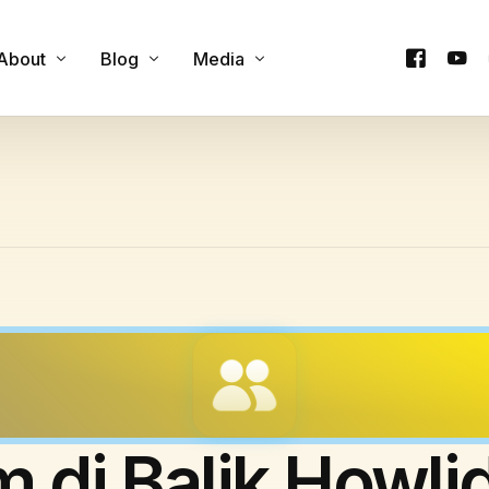
About
Blog
Media
Contact Us
Cultural Experience
Podcast
y
Our Team
Custom Itineraries
Videos
e
Products
Family & Group Travel
Company Trip
Food & Culinary Tours
Honeymoon Trip
Onsen & Wellness
Private Trip
Outdoor Adventures
One Day Trip
Seasonal Attractions
m di Balik Howli
Travel Guides