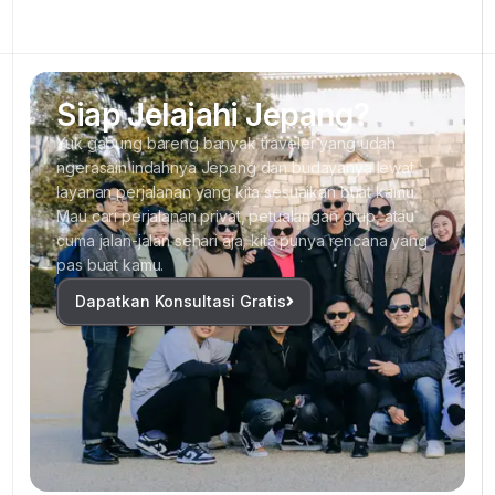
Siap Jelajahi Jepang?
Yuk gabung bareng banyak traveler yang udah
ngerasain indahnya Jepang dan budayanya lewat
layanan perjalanan yang kita sesuaikan buat kamu.
Mau cari perjalanan privat, petualangan grup, atau
cuma jalan-jalan sehari aja, kita punya rencana yang
pas buat kamu.
Dapatkan Konsultasi Gratis