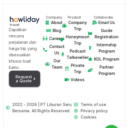
Company
Product
Collaborate
About
Company
Email Us
Trip
Dapatkan
Blog
Guide
rencana
Honeymoon
Registration
Careers
perjalanan dan
Trip
Internship
Contact
harga trip yang
Podcast
Program
Us
disesuaikan
Talkeveller
KOL Program
Our
khusus buat
Private
Team
Partner
kamu.
Trip
Program
Request
Videos
a Quote
2022 - 2026 | PT Liburan Seru
Terms of use
Bersama. All Rights Reserved.
Privacy policy
Cookies