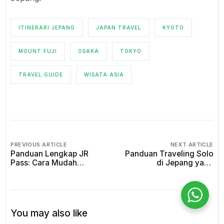
ITINERARI JEPANG
JAPAN TRAVEL
KYOTO
MOUNT FUJI
OSAKA
TOKYO
TRAVEL GUIDE
WISATA ASIA
PREVIOUS ARTICLE
NEXT ARTICLE
Panduan Lengkap JR
Panduan Traveling Solo
Pass: Cara Mudah
di Jepang yang
Jelajahi Jepang dengan
Menakjubkan untuk
Kereta
Petualangan Tak
Request Private Trip
Terlupakan
You may also like