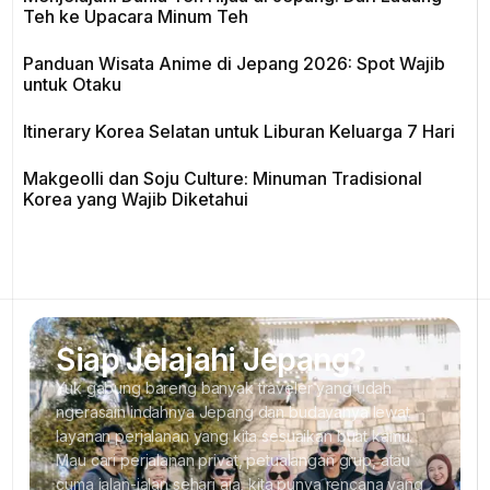
Teh ke Upacara Minum Teh
Panduan Wisata Anime di Jepang 2026: Spot Wajib
untuk Otaku
Itinerary Korea Selatan untuk Liburan Keluarga 7 Hari
Makgeolli dan Soju Culture: Minuman Tradisional
Korea yang Wajib Diketahui
Siap Jelajahi Jepang?
Yuk gabung bareng banyak traveler yang udah
ngerasain indahnya Jepang dan budayanya lewat
layanan perjalanan yang kita sesuaikan buat kamu.
Mau cari perjalanan privat, petualangan grup, atau
cuma jalan-jalan sehari aja, kita punya rencana yang