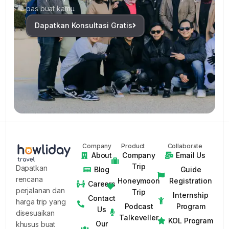
pas buat kamu.
Dapatkan Konsultasi Gratis
Company
Product
Collaborate
About
Company
Email Us
Trip
Dapatkan
Blog
Guide
rencana
Honeymoon
Registration
Careers
perjalanan dan
Trip
Internship
Contact
harga trip yang
Podcast
Program
Us
disesuaikan
Talkeveller
KOL Program
Our
khusus buat