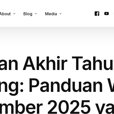
About
Blog
Media
Contact Us
Cultural Experience
Podcast
y
Our Team
Custom Itineraries
Videos
an Akhir Tahu
e
Products
Family & Group Travel
Company Trip
Food & Culinary Tours
Honeymoon Trip
ng: Panduan 
Onsen & Wellness
Private Trip
Outdoor Adventures
One Day Trip
mber 2025 y
Seasonal Attractions
Travel Guides