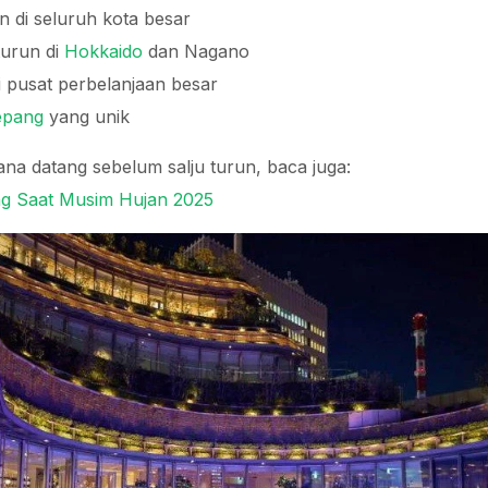
n di seluruh kota besar
turun di
Hokkaido
dan Nagano
i pusat perbelanjaan besar
epang
yang unik
a datang sebelum salju turun, baca juga:
ang Saat Musim Hujan 2025