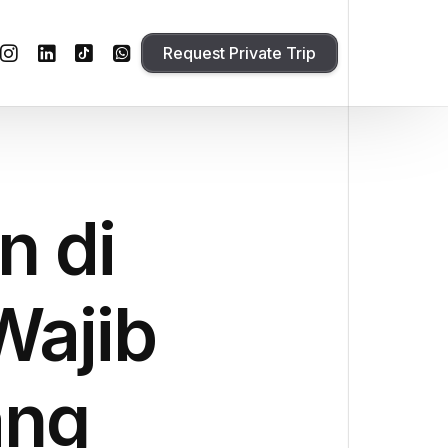
Request Private Trip
n di
Wajib
ang