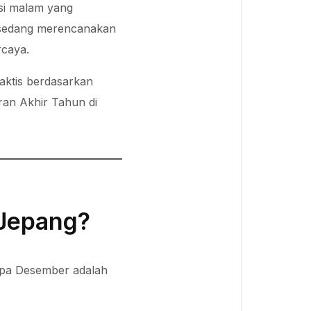
si malam yang
u sedang merencanakan
rcaya.
raktis berdasarkan
ran Akhir Tahun di
 Jepang?
napa Desember adalah