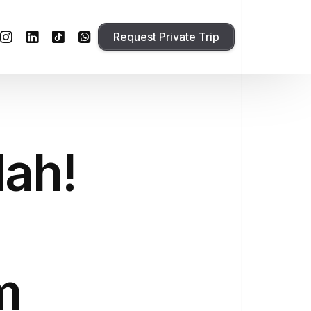
Request Private Trip
lah!
m