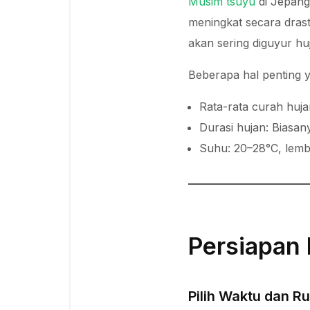
Musim tsuyu
di Jepang
meningkat secara drast
akan sering diguyur hu
Beberapa hal penting 
Rata-rata curah huja
Durasi hujan: Biasan
Suhu: 20–28°C, lemb
Persiapan
Pilih Waktu dan R