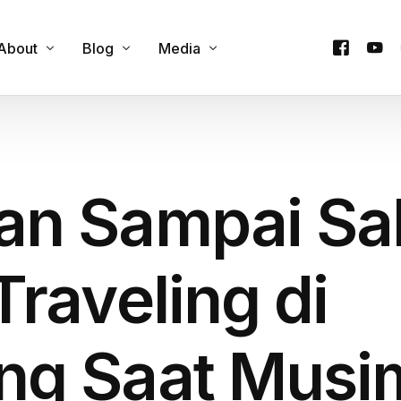
About
Blog
Media
Contact Us
Cultural Experience
Podcast
y
Our Team
Custom Itineraries
Videos
an Sampai Sa
e
Products
Family & Group Travel
Company Trip
Food & Culinary Tours
Honeymoon Trip
Traveling di
Onsen & Wellness
Private Trip
Outdoor Adventures
One Day Trip
ng Saat Musi
Seasonal Attractions
Travel Guides