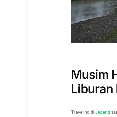
Musim H
Liburan
Traveling di
Jepang
saa