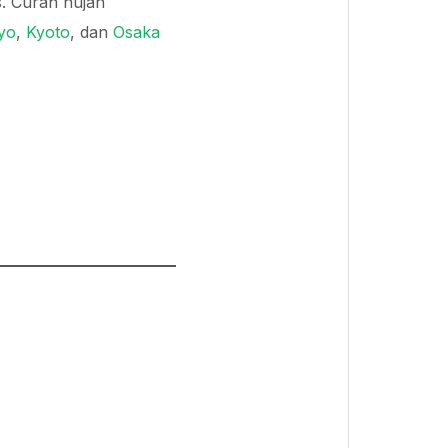
s. Curah hujan
yo
,
Kyoto
, dan
Osaka