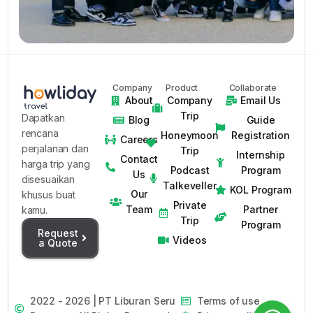
Company
Product
Collaborate
About
Company
Email Us
Trip
Dapatkan
Blog
Guide
rencana
Honeymoon
Registration
Careers
perjalanan dan
Trip
Internship
Contact
harga trip yang
Podcast
Program
Us
disesuaikan
Talkeveller
KOL Program
Our
khusus buat
Private
Team
Partner
kamu.
Trip
Program
Request
Videos
a Quote
2022 - 2026 | PT Liburan Seru
Terms of use
Request Private Trip