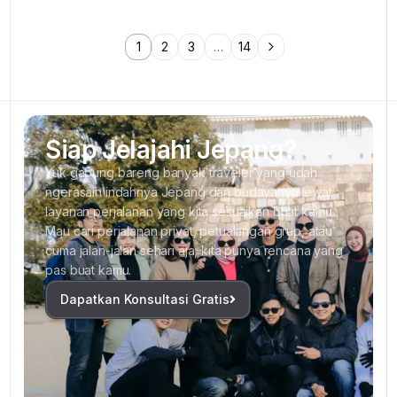
1
2
3
…
14
Siap Jelajahi Jepang?
Yuk gabung bareng banyak traveler yang udah
ngerasain indahnya Jepang dan budayanya lewat
layanan perjalanan yang kita sesuaikan buat kamu.
Mau cari perjalanan privat, petualangan grup, atau
cuma jalan-jalan sehari aja, kita punya rencana yang
pas buat kamu.
Dapatkan Konsultasi Gratis