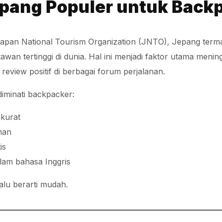
pang Populer untuk Back
apan National Tourism Organization (JNTO), Jepang ter
awan tertinggi di dunia. Hal ini menjadi faktor utama menin
eview positif di berbagai forum perjalanan.
iminati backpacker:
akurat
man
is
alam bahasa Inggris
alu berarti mudah.