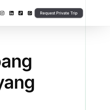
Request Private Trip
pang
 yang