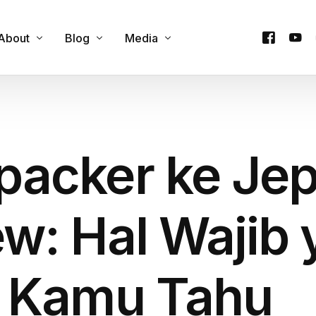
About
Blog
Media
Contact Us
Cultural Experience
Podcast
y
Our Team
Custom Itineraries
Videos
packer ke Je
e
Products
Family & Group Travel
Company Trip
Food & Culinary Tours
Honeymoon Trip
w: Hal Wajib
Onsen & Wellness
Private Trip
Outdoor Adventures
One Day Trip
u Kamu Tahu
Seasonal Attractions
Travel Guides