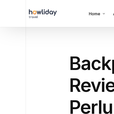
Home
Cookies
Privacy Polic
Back
Terms of Us
Revie
Perl