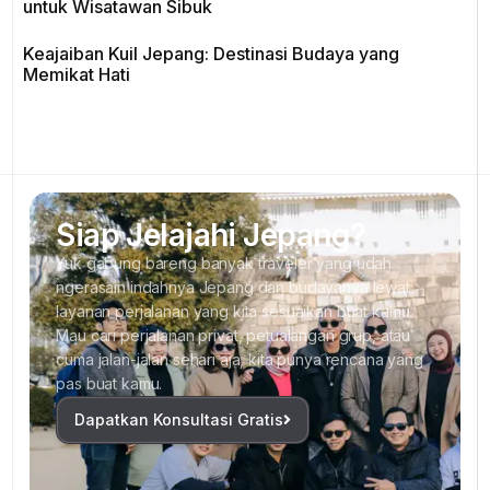
untuk Wisatawan Sibuk
Keajaiban Kuil Jepang: Destinasi Budaya yang
Memikat Hati
Siap Jelajahi Jepang?
Yuk gabung bareng banyak traveler yang udah
ngerasain indahnya Jepang dan budayanya lewat
layanan perjalanan yang kita sesuaikan buat kamu.
Mau cari perjalanan privat, petualangan grup, atau
cuma jalan-jalan sehari aja, kita punya rencana yang
pas buat kamu.
Dapatkan Konsultasi Gratis