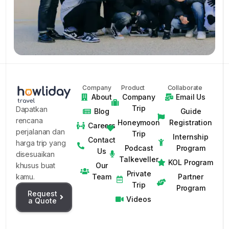
Company
Product
Collaborate
About
Company
Email Us
Trip
Dapatkan
Blog
Guide
rencana
Honeymoon
Registration
Careers
perjalanan dan
Trip
Internship
Contact
harga trip yang
Podcast
Program
Us
disesuaikan
Talkeveller
KOL Program
Our
khusus buat
Private
Team
Partner
kamu.
Trip
Program
Request
Videos
a Quote