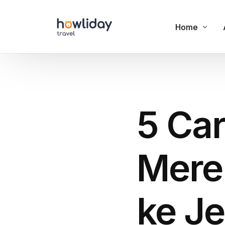
Home
Cookies
Privacy Polic
5 Car
Terms of Us
Mere
ke J