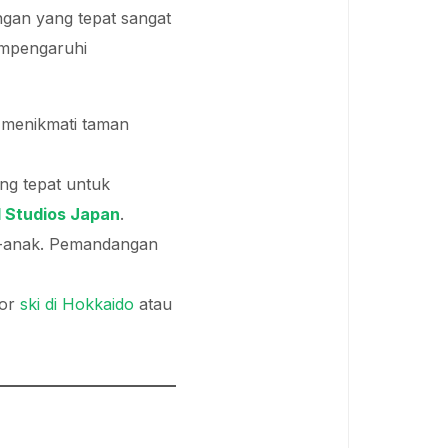
ngan yang tepat sangat
empengaruhi
 menikmati taman
ng tepat untuk
l Studios Japan
.
k-anak. Pemandangan
sor
ski di Hokkaido
atau