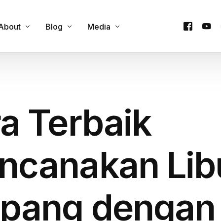
About
Blog
Media
Contact Us
Cultural Experience
Podcast
y
Our Team
Custom Itineraries
Videos
a Terbaik
e
Products
Family & Group Travel
Company Trip
Food & Culinary Tours
Honeymoon Trip
ncanakan Lib
Onsen & Wellness
Private Trip
Outdoor Adventures
One Day Trip
epang dengan
Seasonal Attractions
Travel Guides