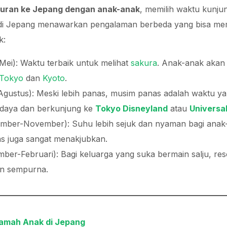
buran ke Jepang dengan anak-anak
, memilih waktu kunju
m di Jepang menawarkan pengalaman berbeda yang bisa m
k:
ei): Waktu terbaik untuk melihat
sakura
. Anak-anak akan
Tokyo
dan
Kyoto
.
Agustus): Meski lebih panas, musim panas adalah waktu ya
budaya dan berkunjung ke
Tokyo Disneyland
atau
Universa
mber-November): Suhu lebih sejuk dan nyaman bagi ana
s juga sangat menakjubkan.
ber-Februari): Bagi keluarga yang suka bermain salju, re
an sempurna.
Ramah Anak di Jepang