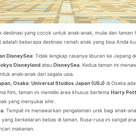
 destinasi yang cocok untuk anak-anak, mulai dari taman 
ut adalah beberapa destinasi ramah anak yang bisa Anda ku
dan DisneySea
: Tidak lengkap rasanya liburan ke Jepang 
okyo Disneyland
atau
DisneySea
. Kedua taman ini men
ntuk anak-anak dari segala usia.
Japan, Osaka
:
Universal Studios Japan (USJ)
di Osaka adal
a film, taman ini memiliki area khusus bertema
Harry Pot
ak yang menyukai sihir.
ra
: Tempat ini menawarkan pengalaman unik bagi anak-ana
ang berkeliaran bebas di taman. Rusa-rusa ini sangat jin
ncari makanan.