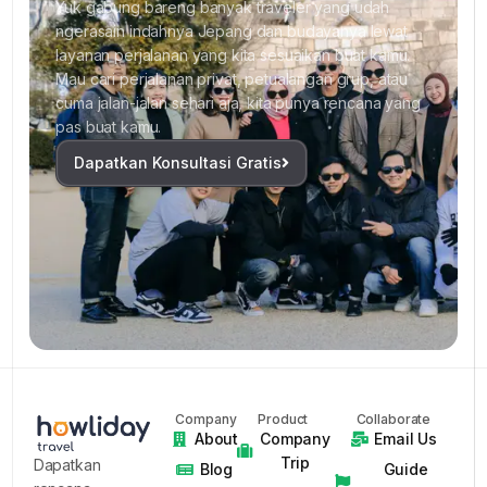
Yuk gabung bareng banyak traveler yang udah
ngerasain indahnya Jepang dan budayanya lewat
layanan perjalanan yang kita sesuaikan buat kamu.
Mau cari perjalanan privat, petualangan grup, atau
cuma jalan-jalan sehari aja, kita punya rencana yang
pas buat kamu.
Dapatkan Konsultasi Gratis
Company
Product
Collaborate
About
Company
Email Us
Trip
Dapatkan
Blog
Guide