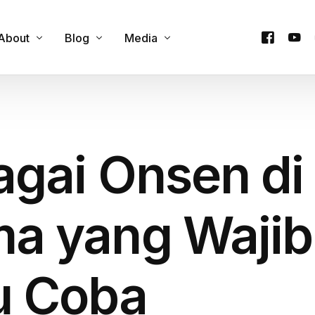
About
Blog
Media
Contact Us
Cultural Experience
Podcast
y
Our Team
Custom Itineraries
Videos
agai Onsen di
e
Products
Family & Group Travel
Company Trip
Food & Culinary Tours
Honeymoon Trip
a yang Wajib
Onsen & Wellness
Private Trip
Outdoor Adventures
One Day Trip
 Coba
Seasonal Attractions
Travel Guides