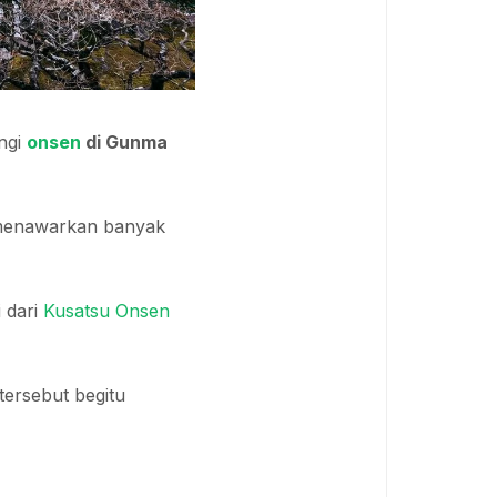
ngi
onsen
di Gunma
 menawarkan banyak
 dari
Kusatsu Onsen
ersebut begitu