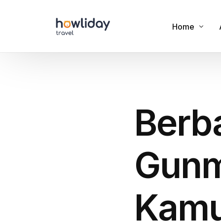
Home
Cookies
Privacy Polic
Berb
Terms of Us
Gunm
Kamu