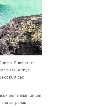
i Gunma. Sumber air
ar biasa. Airnya
kit kulit dan
masuk pemandian umum
 mana air panas