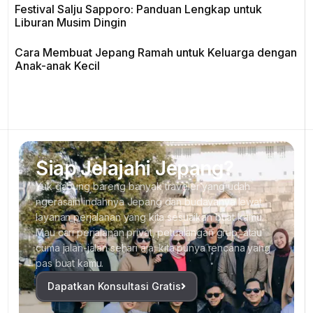
Festival Salju Sapporo: Panduan Lengkap untuk
Liburan Musim Dingin
Cara Membuat Jepang Ramah untuk Keluarga dengan
Anak-anak Kecil
Siap Jelajahi Jepang?
Yuk gabung bareng banyak traveler yang udah
ngerasain indahnya Jepang dan budayanya lewat
layanan perjalanan yang kita sesuaikan buat kamu.
Mau cari perjalanan privat, petualangan grup, atau
cuma jalan-jalan sehari aja, kita punya rencana yang
pas buat kamu.
Dapatkan Konsultasi Gratis