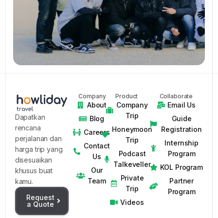
Company
Product
Collaborate
About
Company
Email Us
Trip
Dapatkan
Blog
Guide
rencana
Honeymoon
Registration
Careers
perjalanan dan
Trip
Internship
Contact
harga trip yang
Podcast
Program
Us
disesuaikan
Talkeveller
KOL Program
Our
khusus buat
Private
Team
Partner
kamu.
Trip
Program
Request
Videos
a Quote