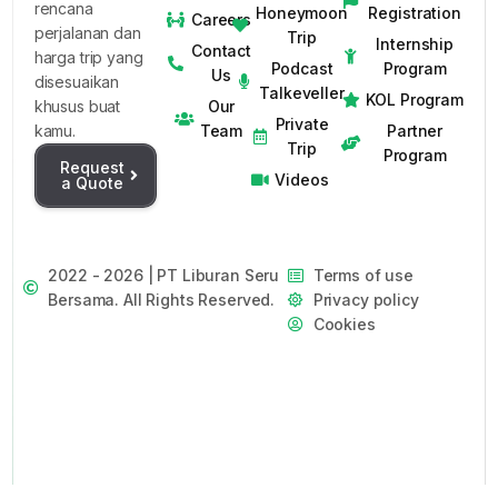
rencana
Honeymoon
Registration
Careers
perjalanan dan
Trip
Internship
Contact
harga trip yang
Podcast
Program
Us
disesuaikan
Talkeveller
KOL Program
Our
khusus buat
Private
Team
Partner
kamu.
Trip
Program
Request
Videos
a Quote
2022 - 2026 | PT Liburan Seru
Terms of use
Bersama. All Rights Reserved.
Privacy policy
Cookies