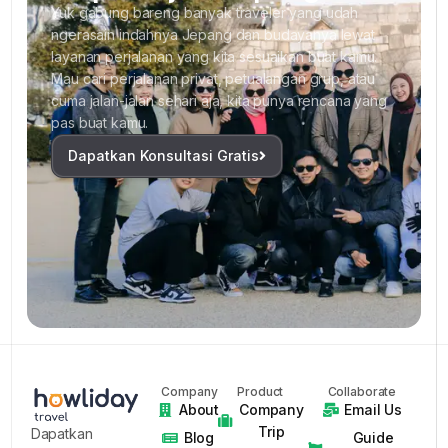
Yuk gabung bareng banyak traveler yang udah
ngerasain indahnya Jepang dan budayanya lewat
layanan perjalanan yang kita sesuaikan buat kamu.
Mau cari perjalanan privat, petualangan grup, atau
cuma jalan-jalan sehari aja, kita punya rencana yang
pas buat kamu.
Dapatkan Konsultasi Gratis
Company
Product
Collaborate
About
Company
Email Us
Trip
Dapatkan
Blog
Guide