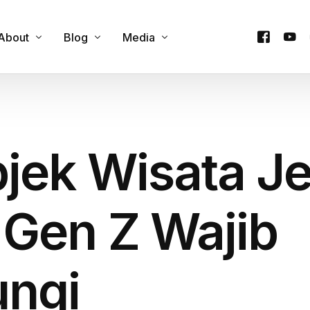
About
Blog
Media
Contact Us
Cultural Experience
Podcast
y
Our Team
Custom Itineraries
Videos
bjek Wisata J
e
Products
Family & Group Travel
Company Trip
Food & Culinary Tours
Honeymoon Trip
 Gen Z Wajib
Onsen & Wellness
Private Trip
Outdoor Adventures
One Day Trip
ungi
Seasonal Attractions
Travel Guides