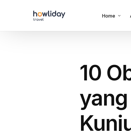
Home
Cookies
Privacy Polic
10 O
Terms of Us
yang
Kunj