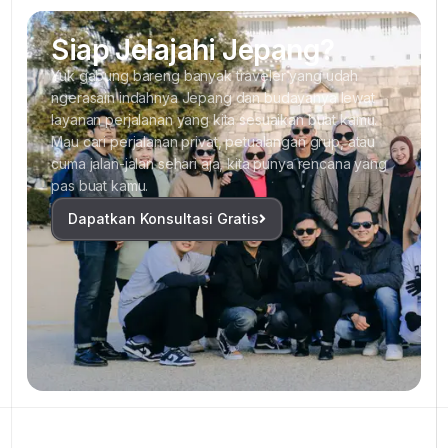
Siap Jelajahi Jepang?
Yuk gabung bareng banyak traveler yang udah
ngerasain indahnya Jepang dan budayanya lewat
layanan perjalanan yang kita sesuaikan buat kamu.
Mau cari perjalanan privat, petualangan grup, atau
cuma jalan-jalan sehari aja, kita punya rencana yang
pas buat kamu.
Dapatkan Konsultasi Gratis