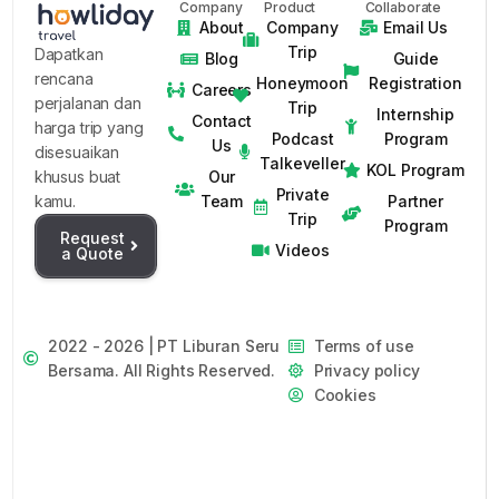
Company
Product
Collaborate
About
Company
Email Us
Trip
Dapatkan
Blog
Guide
rencana
Honeymoon
Registration
Careers
perjalanan dan
Trip
Internship
Contact
harga trip yang
Podcast
Program
Us
disesuaikan
Talkeveller
KOL Program
Our
khusus buat
Private
Team
Partner
kamu.
Trip
Program
Request
Videos
a Quote
2022 - 2026 | PT Liburan Seru
Terms of use
Bersama. All Rights Reserved.
Privacy policy
Cookies