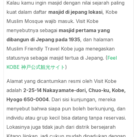
Kalau kamu ingin masjid dengan nilai sejarah paling
kuat dalam daftar
masjid di jepang lokasi
, Kobe
Muslim Mosque wajib masuk. Visit Kobe
menyebutnya sebagai
masjid pertama yang
dibangun di Jepang pada 1935
, dan halaman
Muslim Friendly Travel Kobe juga menegaskan
statusnya sebagai masjid tertua di Jepang. (
Feel
KOBE 神戸公式観光サイト
)
Alamat yang dicantumkan resmi oleh Visit Kobe
adalah
2-25-14 Nakayamate-dori, Chuo-ku, Kobe,
Hyogo 650-0004
. Dari sisi kunjungan, mereka
menyebut bahwa siapa pun boleh berkunjung, dan
individu atau grup kecil bisa datang tanpa reservasi.
Lokasinya juga tidak jauh dari distrik bersejarah
Kitano Ijinkan, jadi cukup mudah dipadukan dengan