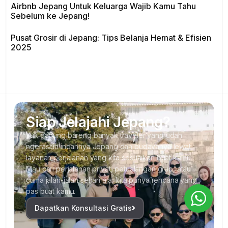
Airbnb Jepang Untuk Keluarga Wajib Kamu Tahu
Sebelum ke Jepang!
Pusat Grosir di Jepang: Tips Belanja Hemat & Efisien
2025
Siap Jelajahi Jepang?
Yuk gabung bareng banyak traveler yang udah
ngerasain indahnya Jepang dan budayanya lewat
layanan perjalanan yang kita sesuaikan buat kamu.
Mau cari perjalanan privat, petualangan grup, atau
cuma jalan-jalan sehari aja, kita punya rencana yang
pas buat kamu.
Request Private Trip
Dapatkan Konsultasi Gratis