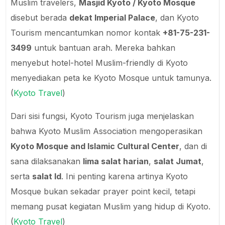
Muslim travelers,
Masjid Kyoto / Kyoto Mosque
disebut berada
dekat Imperial Palace
, dan Kyoto
Tourism mencantumkan nomor kontak
+81-75-231-
3499
untuk bantuan arah. Mereka bahkan
menyebut hotel-hotel Muslim-friendly di Kyoto
menyediakan peta ke Kyoto Mosque untuk tamunya.
(
Kyoto Travel
)
Dari sisi fungsi, Kyoto Tourism juga menjelaskan
bahwa Kyoto Muslim Association mengoperasikan
Kyoto Mosque and Islamic Cultural Center
, dan di
sana dilaksanakan
lima salat harian
,
salat Jumat
,
serta
salat Id
. Ini penting karena artinya Kyoto
Mosque bukan sekadar prayer point kecil, tetapi
memang pusat kegiatan Muslim yang hidup di Kyoto.
(
Kyoto Travel
)