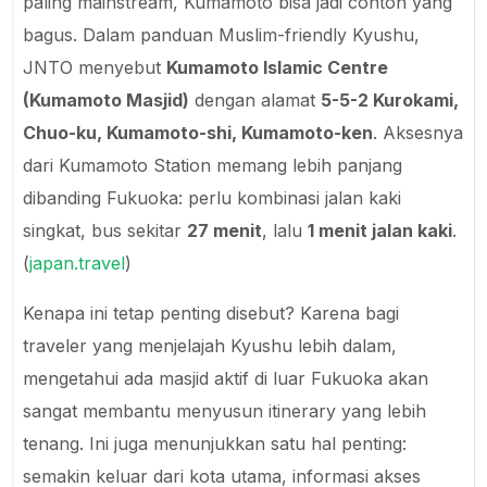
paling mainstream, Kumamoto bisa jadi contoh yang
bagus. Dalam panduan Muslim-friendly Kyushu,
JNTO menyebut
Kumamoto Islamic Centre
(Kumamoto Masjid)
dengan alamat
5-5-2 Kurokami,
Chuo-ku, Kumamoto-shi, Kumamoto-ken
. Aksesnya
dari Kumamoto Station memang lebih panjang
dibanding Fukuoka: perlu kombinasi jalan kaki
singkat, bus sekitar
27 menit
, lalu
1 menit jalan kaki
.
(
japan.travel
)
Kenapa ini tetap penting disebut? Karena bagi
traveler yang menjelajah Kyushu lebih dalam,
mengetahui ada masjid aktif di luar Fukuoka akan
sangat membantu menyusun itinerary yang lebih
tenang. Ini juga menunjukkan satu hal penting:
semakin keluar dari kota utama, informasi akses