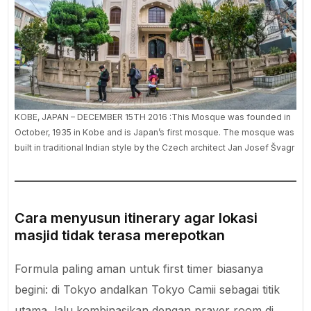
KOBE, JAPAN – DECEMBER 15TH 2016 :This Mosque was founded in
October, 1935 in Kobe and is Japan’s first mosque. The mosque was
built in traditional Indian style by the Czech architect Jan Josef Švagr
Cara menyusun itinerary agar lokasi
masjid tidak terasa merepotkan
Formula paling aman untuk first timer biasanya
begini: di Tokyo andalkan Tokyo Camii sebagai titik
utama, lalu kombinasikan dengan prayer room di