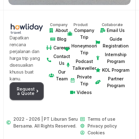
Company
Product
Collaborate
About
Company
Email Us
Trip
Dapatkan
Blog
Guide
rencana
Honeymoon
Registration
Careers
perjalanan dan
Trip
Internship
Contact
harga trip yang
Podcast
Program
Us
disesuaikan
Talkeveller
KOL Program
Our
khusus buat
Private
Team
Partner
kamu.
Trip
Program
Request
Videos
a Quote
2022 - 2026 | PT Liburan Seru
Terms of use
Bersama. All Rights Reserved.
Privacy policy
Cookies