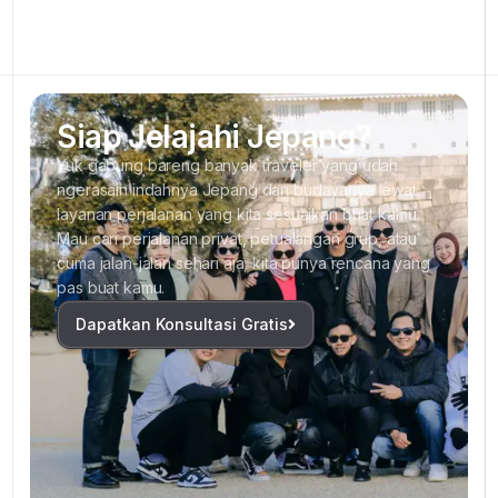
Siap Jelajahi Jepang?
Yuk gabung bareng banyak traveler yang udah
ngerasain indahnya Jepang dan budayanya lewat
layanan perjalanan yang kita sesuaikan buat kamu.
Mau cari perjalanan privat, petualangan grup, atau
cuma jalan-jalan sehari aja, kita punya rencana yang
pas buat kamu.
Dapatkan Konsultasi Gratis