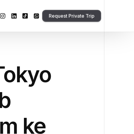
Request Private Trip
Tokyo
b
m ke