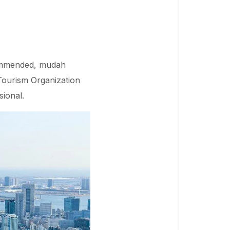
commended, mudah
Tourism Organization
ional.