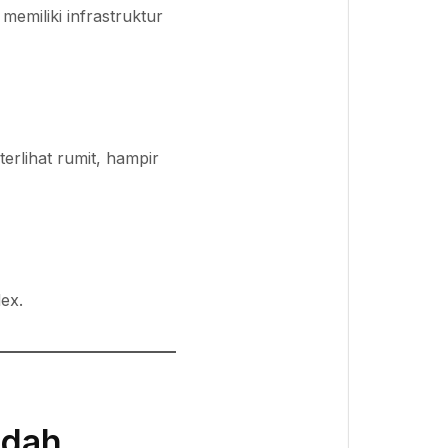
emiliki infrastruktur
erlihat rumit, hampir
ex.
udah