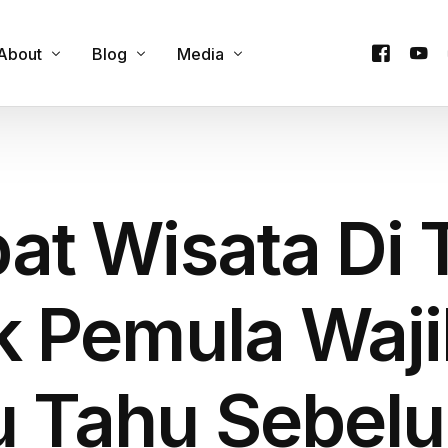
About
Blog
Media
Contact Us
Cultural Experience
Podcast
y
Our Team
Custom Itineraries
Videos
at Wisata Di 
e
Products
Family & Group Travel
Company Trip
Food & Culinary Tours
Honeymoon Trip
k Pemula Waji
Onsen & Wellness
Private Trip
Outdoor Adventures
One Day Trip
 Tahu Sebelu
Seasonal Attractions
Travel Guides