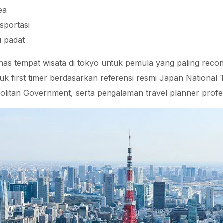
ea
sportasi
u padat
ahas tempat wisata di tokyo untuk pemula yang paling re
uk first timer berdasarkan referensi resmi Japan National 
litan Government, serta pengalaman travel planner profes