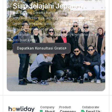
Siap Jelajahi Jepang?
Yuk gabung bareng banyak traveler yang udah
ngerasain indahnya Jepang dan budayanya lewat
layanan perjalanan yang kita sesuaikan buat kamu.
Mau cari perjalanan privat, petualangan grup, atau
cuma jalan-jalan sehari aja, kita punya rencana yang
pas buat kamu.
Dapatkan Konsultasi Gratis
Company
Product
Collaborate
About
Company
Email Us