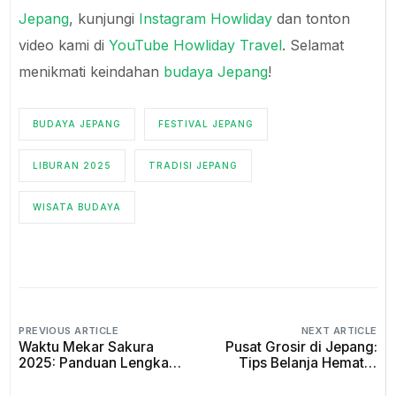
Jepang
, kunjungi
Instagram Howliday
dan tonton
video kami di
YouTube Howliday Travel
. Selamat
menikmati keindahan
budaya Jepang
!
BUDAYA JEPANG
FESTIVAL JEPANG
LIBURAN 2025
TRADISI JEPANG
WISATA BUDAYA
PREVIOUS ARTICLE
NEXT ARTICLE
Waktu Mekar Sakura
Pusat Grosir di Jepang:
2025: Panduan Lengkap
Tips Belanja Hemat &
untuk Menikmati
Efisien 2025
Keindahan Sakura