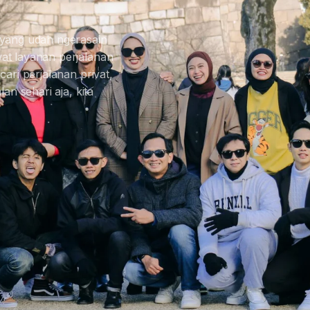
 yang udah ngerasain
at layanan perjalanan
ari perjalanan privat,
an sehari aja, kita