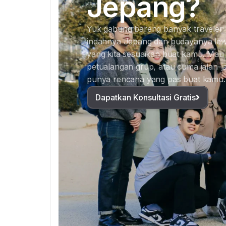
Jepang?
Yuk gabung bareng banyak traveler
indahnya Jepang dan budayanya lew
yang kita sesuaikan buat kamu. Mau c
petualangan grup, atau cuma jalan-jal
punya rencana yang pas buat kamu.
Dapatkan Konsultasi Gratis