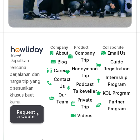
Company
Product
Collaborate
About
Company
Email Us
Trip
Dapatkan
Blog
Guide
rencana
Honeymoon
Registration
Careers
perjalanan dan
Trip
Internship
Contact
harga trip yang
Podcast
Program
Us
disesuaikan
Talkeveller
KOL Program
Our
khusus buat
Private
Team
Partner
kamu.
Trip
Program
Request
Videos
a Quote