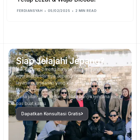
FERDIANSYAH
05/02/2025
2 MIN READ
Siap Jelajahi Jepang?
Yuk gabung bareng banyak traveler yang udah
ngerasain indahnya Jepang dan budayanya lewat
layanan perjalanan yang kita sesuaikan buat kamu.
Mau cari perjalanan privat, petualangan grup, atau
cuma jalan-jalan sehari aja, kita punya rencana yang
pas buat kamu.
Dapatkan Konsultasi Gratis