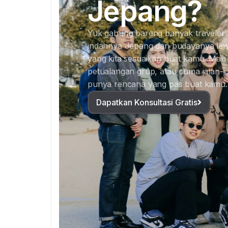
Jepang?
Yuk gabung bareng banyak traveler
indahnya Jepang dan budayanya lew
yang kita sesuaikan buat kamu. Mau c
petualangan grup, atau cuma jalan-jal
punya rencana yang pas buat kamu.
Dapatkan Konsultasi Gratis