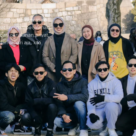
 yang udah ngerasain
at layanan perjalanan
ari perjalanan privat,
an sehari aja, kita