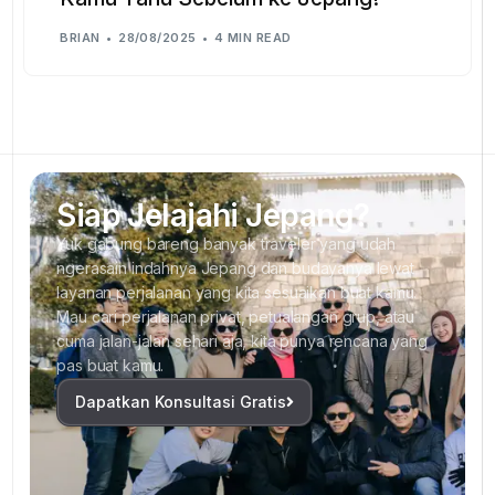
BRIAN
28/08/2025
4 MIN READ
Siap Jelajahi Jepang?
Yuk gabung bareng banyak traveler yang udah
ngerasain indahnya Jepang dan budayanya lewat
layanan perjalanan yang kita sesuaikan buat kamu.
Mau cari perjalanan privat, petualangan grup, atau
cuma jalan-jalan sehari aja, kita punya rencana yang
pas buat kamu.
Dapatkan Konsultasi Gratis