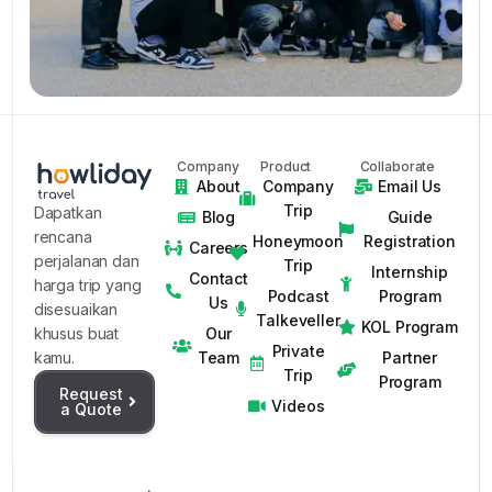
Company
Product
Collaborate
About
Company
Email Us
Trip
Dapatkan
Blog
Guide
rencana
Honeymoon
Registration
Careers
perjalanan dan
Trip
Internship
Contact
harga trip yang
Podcast
Program
Us
disesuaikan
Talkeveller
KOL Program
Our
khusus buat
Private
Team
Partner
kamu.
Trip
Program
Request
Videos
a Quote