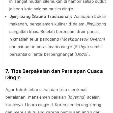
ini sangat mudah ditemukan di hampir setiap sudut
jalanan kota selama musim dingin.
Jjimjilbang (Sauna Tradisional):
Walaupun bukan
makanan, pengalaman kuliner di dalam
Jjimjilbang
sangatlah khas. Setelah berendam di air panas,
nikmatilah telur panggang (
Maekbanseok Gyeran
)
dan minuman beras manis dingin (
Sikhye
) sambil
bersantai di lantai berpenghangat (
Ondol
).
7. Tips Berpakaian dan Persiapan Cuaca
Dingin
Agar tubuh tetap sehat dan bisa menikmati
perjalanan, manajemen pakaian (
layering
) adalah
kuncinya. Udara dingin di Korea cenderung kering
dan menusuk tulang karena hembusan angin dari