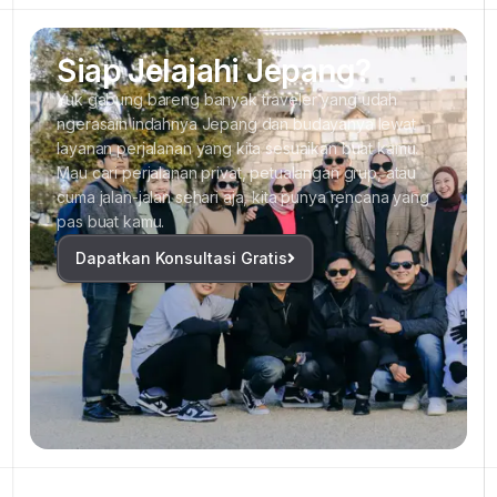
Siap Jelajahi Jepang?
Yuk gabung bareng banyak traveler yang udah
ngerasain indahnya Jepang dan budayanya lewat
layanan perjalanan yang kita sesuaikan buat kamu.
Mau cari perjalanan privat, petualangan grup, atau
cuma jalan-jalan sehari aja, kita punya rencana yang
pas buat kamu.
Dapatkan Konsultasi Gratis