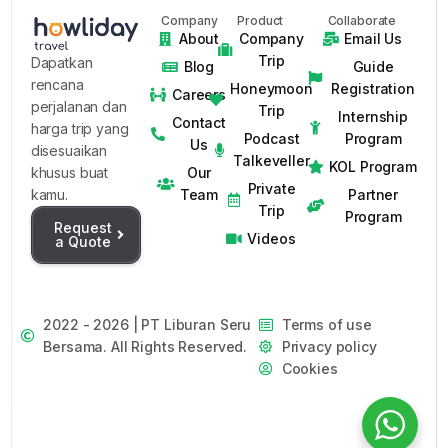
Company
Product
Collaborate
About
Company
Email Us
Trip
Dapatkan
Blog
Guide
rencana
Honeymoon
Registration
Careers
perjalanan dan
Trip
Internship
Contact
harga trip yang
Podcast
Program
Us
disesuaikan
Talkeveller
KOL Program
Our
khusus buat
Private
Team
Partner
kamu.
Trip
Program
Request
Videos
a Quote
2022 - 2026 | PT Liburan Seru
Terms of use
Bersama. All Rights Reserved.
Privacy policy
Cookies
Request Private Trip