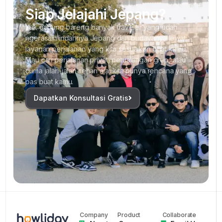
Siap Jelajahi Jepang?
Yuk gabung bareng banyak traveler yang udah
ngerasain indahnya Jepang dan budayanya lewat
layanan perjalanan yang kita sesuaikan buat kamu.
Mau cari perjalanan privat, petualangan grup, atau
cuma jalan-jalan sehari aja, kita punya rencana yang
pas buat kamu.
Dapatkan Konsultasi Gratis
Company
Product
Collaborate