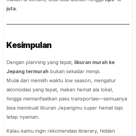
Total
Rp10–13 juta
Dengan strategi tertentu seperti bus malam atau
makan di konbini, total bisa ditekan hingga
Rp9–11
juta
.
Kesimpulan
Dengan planning yang tepat,
liburan murah ke
Jepang termurah
bukan sekadar mimpi.
Mulai dari memilih waktu low season, mengatur
akomodasi yang tepat, makan hemat ala lokal,
hingga memanfaatkan pass transportasi—semuanya