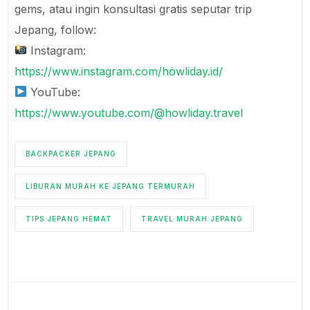
bisa membuat liburan Jepangmu super hemat tapi
tetap nyaman.
Kalau kamu ingin rekomendasi itinerary, hidden
gems, atau ingin konsultasi gratis seputar trip
Jepang, follow:
Instagram:
https://www.instagram.com/howliday.id/
YouTube:
https://www.youtube.com/@howliday.travel
BACKPACKER JEPANG
LIBURAN MURAH KE JEPANG TERMURAH
TIPS JEPANG HEMAT
TRAVEL MURAH JEPANG