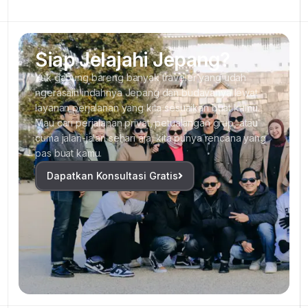
Panduan Wisata Jepang Ramah Muslim 2026 untuk
Liburan yang Lebih Tenang
Siap Jelajahi Jepang?
Yuk gabung bareng banyak traveler yang udah
ngerasain indahnya Jepang dan budayanya lewat
layanan perjalanan yang kita sesuaikan buat kamu.
Mau cari perjalanan privat, petualangan grup, atau
cuma jalan-jalan sehari aja, kita punya rencana yang
pas buat kamu.
Dapatkan Konsultasi Gratis