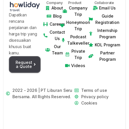
Company
Product
Collaborate
About
Company
Email Us
Trip
Dapatkan
Blog
Guide
rencana
Honeymoon
Registration
Careers
perjalanan dan
Trip
Internship
Contact
harga trip yang
Podcast
Program
Us
disesuaikan
Talkeveller
KOL Program
Our
khusus buat
Private
Team
Partner
kamu.
Trip
Program
Request
Videos
a Quote
2022 - 2026 | PT Liburan Seru
Terms of use
Bersama. All Rights Reserved.
Privacy policy
Cookies