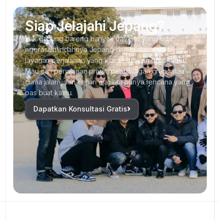
Siap Jelajahi Jepang?
Yuk gabung bareng banyak traveler yang udah
ngerasain indahnya Jepang dan budayanya lewat
layanan perjalanan yang kita sesuaikan buat kamu.
Mau cari perjalanan privat, petualangan grup, atau
cuma jalan-jalan sehari aja, kita punya rencana yang
pas buat kamu.
Dapatkan Konsultasi Gratis