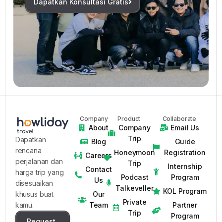
Dapatkan Konsultasi Gratis
Company
Product
Collaborate
About
Company
Email Us
Trip
Dapatkan
Blog
Guide
rencana
Honeymoon
Registration
Careers
perjalanan dan
Trip
Internship
Contact
harga trip yang
Podcast
Program
Us
disesuaikan
Talkeveller
KOL Program
Our
khusus buat
Private
Team
Partner
kamu.
Trip
Program
Request