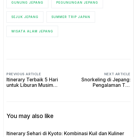
GUNUNG JEPANG
PEGUNUNGAN JEPANG
SEJUK JEPANG
SUMMER TRIP JAPAN
WISATA ALAM JEPANG
PREVIOUS ARTICLE
NEXT ARTICLE
Itinerary Terbaik 5 Hari
Snorkeling di Jepang:
untuk Liburan Musim
Pengalaman Tak
Gugur di Jepang 2025
Terlupakan yang Wajib
yang Wajib Dicoba!
Dicoba Wisatawan!
You may also like
Itinerary Sehari di Kyoto: Kombinasi Kuil dan Kuliner