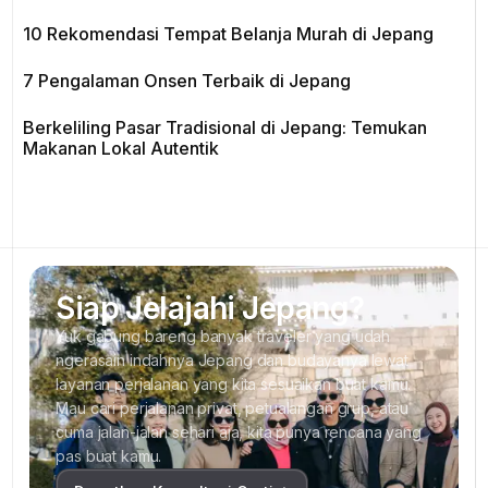
10 Rekomendasi Tempat Belanja Murah di Jepang
7 Pengalaman Onsen Terbaik di Jepang
Berkeliling Pasar Tradisional di Jepang: Temukan
Makanan Lokal Autentik
Siap Jelajahi Jepang?
Yuk gabung bareng banyak traveler yang udah
ngerasain indahnya Jepang dan budayanya lewat
layanan perjalanan yang kita sesuaikan buat kamu.
Mau cari perjalanan privat, petualangan grup, atau
cuma jalan-jalan sehari aja, kita punya rencana yang
pas buat kamu.