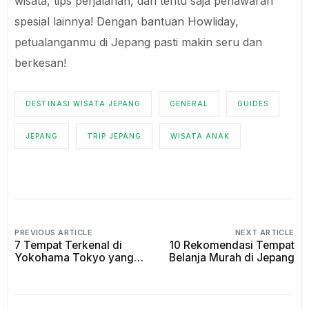
wisata, tips perjalanan, dan tentu saja penawaran
spesial lainnya! Dengan bantuan Howliday,
petualanganmu di Jepang pasti makin seru dan
berkesan!
DESTINASI WISATA JEPANG
GENERAL
GUIDES
JEPANG
TRIP JEPANG
WISATA ANAK
PREVIOUS ARTICLE
NEXT ARTICLE
7 Tempat Terkenal di
10 Rekomendasi Tempat
Yokohama Tokyo yang
Belanja Murah di Jepang
Bisa Kamu Coba