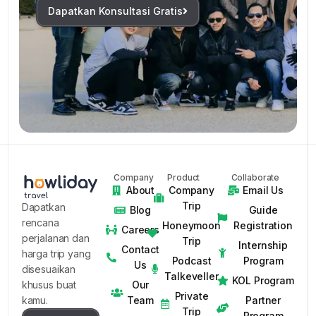
Dapatkan Konsultasi Gratis
Company
Product
Collaborate
About
Company
Email Us
Trip
Dapatkan
Blog
Guide
rencana
Honeymoon
Registration
Careers
perjalanan dan
Trip
Internship
Contact
harga trip yang
Podcast
Program
Us
disesuaikan
Talkeveller
KOL Program
Our
khusus buat
Private
Team
Partner
kamu.
Trip
Program