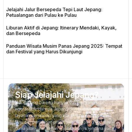
Jelajahi Jalur Bersepeda Tepi Laut Jepang:
Petualangan dari Pulau ke Pulau
Liburan Aktif di Jepang: Itinerary Mendaki, Kayak,
dan Bersepeda
Panduan Wisata Musim Panas Jepang 2025: Tempat
dan Festival yang Harus Dikunjungi
Siap Jelajahi Jepang?
Yuk gabung bareng banyak traveler yang udah
ngerasain indahnya Jepang dan budayanya lewat
layanan perjalanan yang kita sesuaikan buat kamu.
Mau cari perjalanan privat, petualangan grup, atau
cuma jalan-jalan sehari aja, kita punya rencana yang