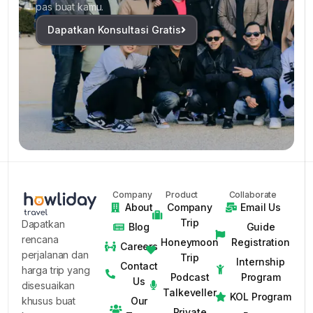
pas buat kamu.
Dapatkan Konsultasi Gratis
Company
Product
Collaborate
About
Company
Email Us
Trip
Dapatkan
Blog
Guide
rencana
Honeymoon
Registration
Careers
perjalanan dan
Trip
Internship
Contact
harga trip yang
Podcast
Program
Us
disesuaikan
Talkeveller
KOL Program
Our
khusus buat
Private