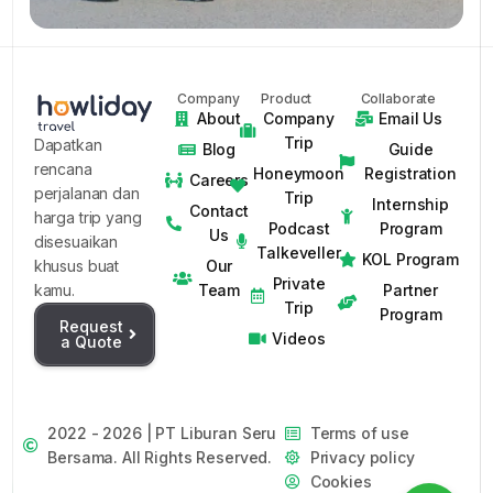
Company
Product
Collaborate
About
Company
Email Us
Trip
Dapatkan
Blog
Guide
rencana
Honeymoon
Registration
Careers
perjalanan dan
Trip
Internship
Contact
harga trip yang
Podcast
Program
Us
disesuaikan
Talkeveller
KOL Program
Our
khusus buat
Private
Team
Partner
kamu.
Trip
Program
Request
Videos
a Quote
2022 - 2026 | PT Liburan Seru
Terms of use
Bersama. All Rights Reserved.
Privacy policy
Cookies