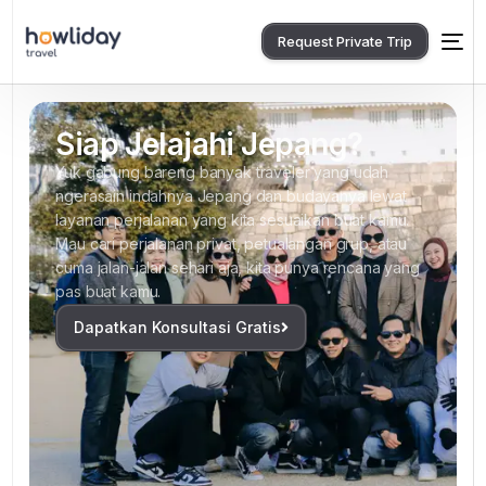
Request Private Trip
Siap Jelajahi Jepang?
Yuk gabung bareng banyak traveler yang udah
ngerasain indahnya Jepang dan budayanya lewat
layanan perjalanan yang kita sesuaikan buat kamu.
Mau cari perjalanan privat, petualangan grup, atau
cuma jalan-jalan sehari aja, kita punya rencana yang
pas buat kamu.
Dapatkan Konsultasi Gratis